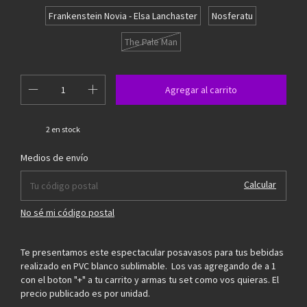
Frankenstein Novia - Elsa Lanchaster
Nosferatu
The Pale Man
2
en stock
Cambiar CP
Entregas para el CP:
Medios de envío
Calcular
No sé mi código postal
Te presentamos este espectacular posavasos para tus bebidas
realizado en PVC blanco sublimable. Los vas agregando de a 1
con el boton "+" a tu carrito y armas tu set como vos quieras. El
precio publicado es por unidad.