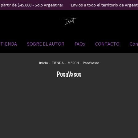
partir de $45.000 - Solo Argentina!
Envios a todo el territorio de Argenti
TIENDA
SOBRE EL AUTOR
FAQs
CONTACTO
Cóm
Inicio
.
TIENDA
.
MERCH
.
PosaVasos
PosaVasos