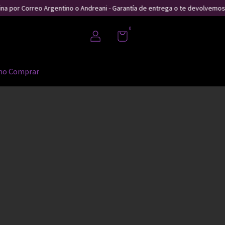
na por Correo Argentino o Andreani - Garantía de entrega o te devolvemos t
0
o Comprar