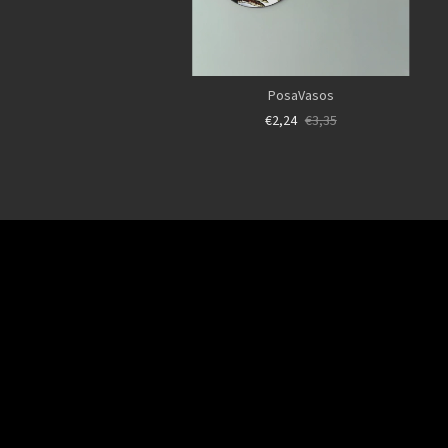
PosaVasos
€2,24
€3,35