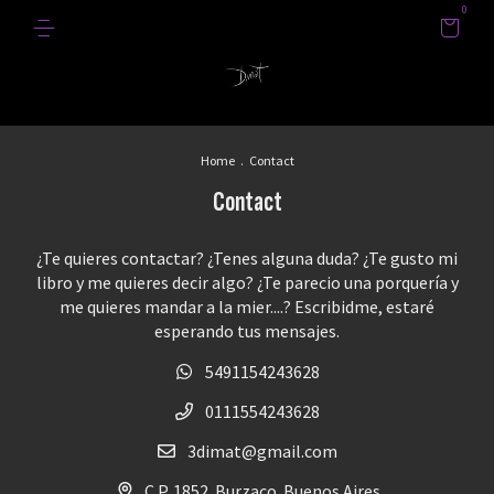
0
Home
.
Contact
Contact
¿Te quieres contactar? ¿Tenes alguna duda? ¿Te gusto mi
libro y me quieres decir algo? ¿Te parecio una porquería y
me quieres mandar a la mier....? Escribidme, estaré
esperando tus mensajes.
5491154243628
0111554243628
3dimat@gmail.com
C.P. 1852. Burzaco. Buenos Aires