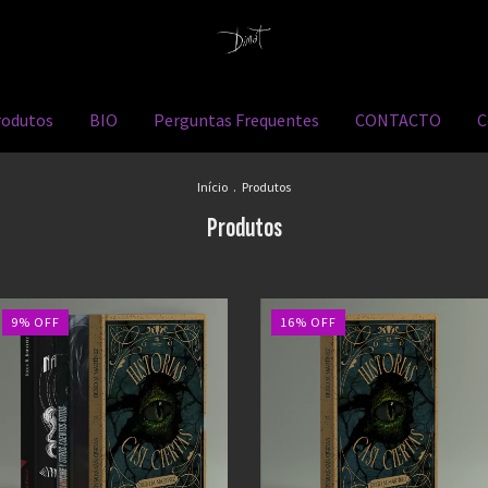
rodutos
BIO
Perguntas Frequentes
CONTACTO
C
Início
.
Produtos
Produtos
9
%
OFF
16
%
OFF