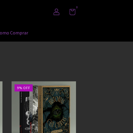
0
omo Comprar
9
%
OFF