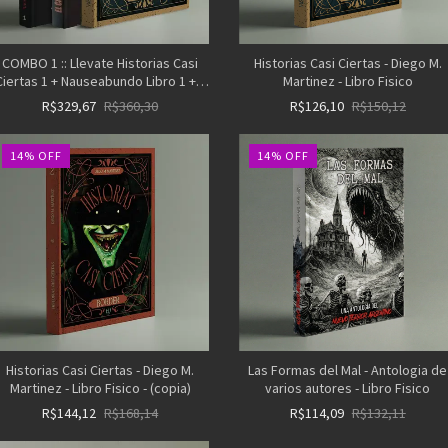
COMBO 1 :: Llevate Historias Casi
Historias Casi Ciertas - Diego M.
Ciertas 1 + Nauseabundo Libro 1 + 2
Martinez - Libro Fisico
ilustraciones A5 al azar - (copia)
R$329,67
R$360,30
R$126,10
R$150,12
14
%
OFF
14
%
OFF
Historias Casi Ciertas - Diego M.
Las Formas del Mal - Antologia de
Martinez - Libro Fisico - (copia)
varios autores - Libro Fisico
R$144,12
R$168,14
R$114,09
R$132,11