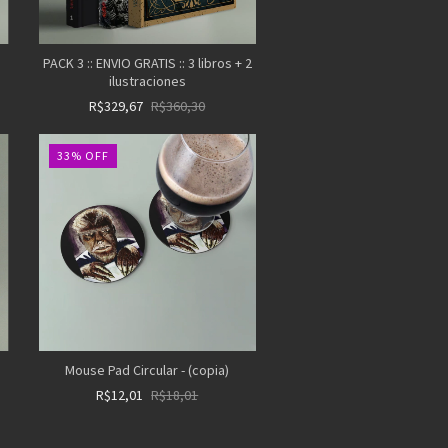
PACK 3 :: ENVIO GRATIS :: 3 libros + 2
ilustraciones
R$329,67
R$360,30
33
%
OFF
Mouse Pad Circular - (copia)
R$12,01
R$18,01