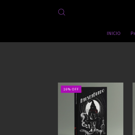
INICIO
P
16
%
OFF