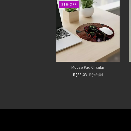
31
%
OFF
Mouse Pad Circular
R$33,03
R$48,04