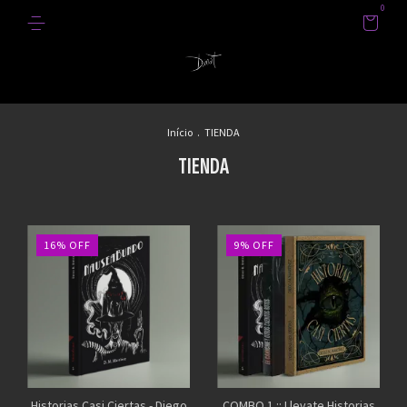
0
Início
.
TIENDA
TIENDA
16
%
OFF
9
%
OFF
Historias Casi Ciertas - Diego
COMBO 1 :: Llevate Historias