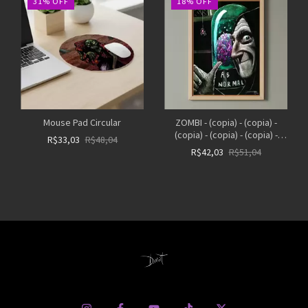
31
%
OFF
18
%
OFF
Mouse Pad Circular
ZOMBI - (copia) - (copia) -
(copia) - (copia) - (copia) -
R$33,03
R$48,04
(copia) - (copia) - (copia) -
R$42,03
R$51,04
(copia) - (copia) - (copia) -
(copia)