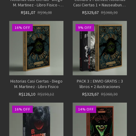
M. Martinez - Libro Fisico -
Casi Ciertas 1 + Nauseabundo
(copia)
Libro 1 + 2 ilustraciones A5 al
R$81,07
R$96,08
R$329,67
R$360,30
azar - (copia)
16
%
OFF
9
%
OFF
Historias Casi Ciertas - Diego
PACK 3 :: ENVIO GRATIS :: 3
M. Martinez - Libro Fisico
libros + 2 ilustraciones
R$126,10
R$150,12
R$329,67
R$360,30
16
%
OFF
14
%
OFF