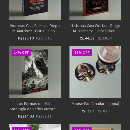
Historias Casi Ciertas - Diego
Historias Casi Ciertas - Diego
M. Martinez - Libro Fisico -
M. Martinez - Libro Fisico -
(copia)
(copia)
R$126,10
R$150,12
R$144,12
R$168,14
14
%
OFF
33
%
OFF
Las Formas del Mal -
Mouse Pad Circular - (copia)
Antologia de varios autores -
R$12,01
R$18,01
Libro Fisico
R$114,09
R$132,11