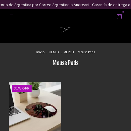
itorio de Argentina por Correo Argentino o Andreani - Garantía de entrega 
0
Inicio
.
TIENDA
.
MERCH
.
Mouse Pads
Mouse Pads
31
%
OFF